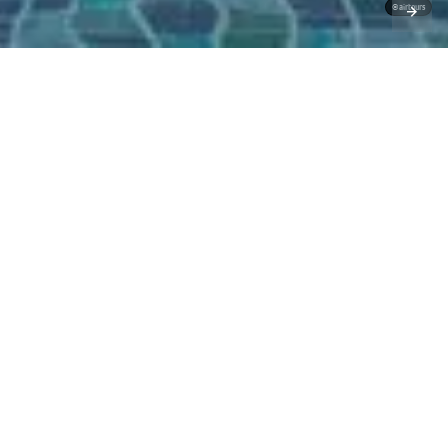
©airtours
LIEBE LESERINNEN UND
LESER,
E
s gibt sie noch, die ganz besonderen
Urlaubsadressen, die so schön, so sensationell,
so einzigartig sind, dass man am liebsten für
immer bleiben würde. Weil sie diese traumhafte Lage
am Meer besitzen. Weil sie den Gast mit Weltklasse-
Service verwöhnen. Oder weil dort selbst E-Autos und
Spa zum All-inclusive-Paket gehören. Ob Hotels,
Resorts oder Luxusliner – wir haben die aufregendsten
Adressen von Europa bis zum Indischen Ozean für Sie
herausgesucht.