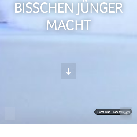
BISSCHEN JÜNGER
MACHT
©Jacob Lund – stock.adobe.com
Der Megatrend
Longevity
erobert