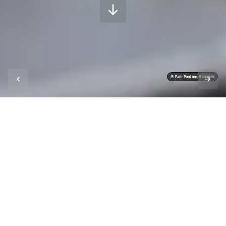
© Pam Pontong Bangkok
Es ist angerichtet! Probieren Sie
doch mal, was Spitzenköchen aus
Bangkok, Berlin und Tokio
am
Herd so alles eingefallen ist