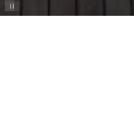
W
er sich fernen Metropolen und Ländern vom
Meer aus nähert, reist auf besondere Art. Man
ist zu Gast in fremden Welten, sammelt
Eindrücke wie Schätze, um diese an Bord nachwirken
lassen zu können. Wenn Sie Luxuskreuzfahrten als
bevorzugte Reiseform für sich auserkoren haben, liegt
die Welt wie ein offenes Buch vor Ihnen – und Sie
können es Kapitel für Kapitel entdecken. In jedem
neuen Hafen. Die Kreuzfahrten innerhalb dieser Edition
gehen noch einmal darüber hinaus. Sie sind ein Best-
of. Ein Lebensereignis. Ein Meisterwerk, das die hohe
Kunst des Reisens weiter perfektioniert hat. Sie reisen